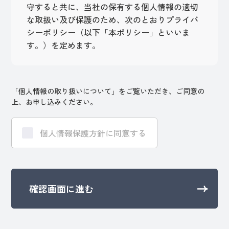
守すると共に、当社の保有する個人情報の適切
な取扱い及び保護のため、次のとおりプライバ
シーポリシー（以下「本ポリシー」といいま
す。）を定めます。
2. 個人情報の利用目的
「個人情報の取り扱いについて」をご覧いただき、ご同意の
（1）当社は、当社の保有する個人情報を、以下
上、お申し込みください。
の目的で使用します。
① 新規採用予定者
個人情報保護方針に同意する
ア.採用面接及び選考結果に係る連絡
イ.採用選考
ウ.選考結果に係る書類発送
エ.入社に必要な各種事務手続
② 当社所属の従業員