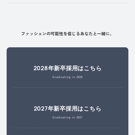
ア.各種業務連絡
イ.勤務シフト表の作成及び管理
ウ.社会保険手続
エ.各種税金の申告
ファッションの可能性を信じるあなたと一緒に。
オ.給与及び賞与計算
カ.クライアント様から要請のあった秘密保持に
関する誓約書の提出
キ.クライアント様に提出する必要がある各種報
2028年新卒採用はこちら
告書の作成及び提出
Graduating in 2028
ク.その他労働関係法令に定められる労務管理
ケ.その他業務に関係する事項
③ パートナー社員（業務委託者）
2027年新卒採用はこちら
ア.各種業務連絡
Graduating in 2027
イ.勤務シフト表の作成及び管理
ウ.外注費支払に係る確認業務全般