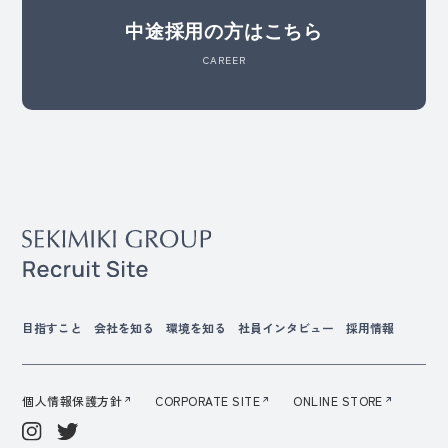
エ.クライアント様から要請のあった秘密保持に
中途採用の方はこちら
関する誓約書の提出
CAREER
オ.クライアント様に提出する必要がある各種報
告書の作成及び提出
カ.その他業務に関係する事項
④ クライアント様所属の従業員
ア.販売研修時の参加者確認及びスキルアップ進
捗管理
イ.クライアント様に提出する研修結果報告書の
作成
ウ.業務結果報告書の内容に係るお問い合わせ
目指すこと
会社を知る
環境を知る
社員インタビュー
採用情報
（2）当社は、上記（1）の個人情報の利用目的
と相当の関連性を有すると合理的に認められる
範囲内で上記（1）の個人情報の利用目的を変更
個人情報保護方針
CORPORATE SITE
ONLINE STORE
することがあります。この場合、当社は、速や